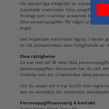
Din personliga integritet är mycket viktig f
inspelade materialet. Dina uppgifter kan 
företag som vi anlitar avseende bevaknin
dina personuppgifter för något annat ändam
anger.
Det inspelade materialet lagras i länder
ex vid polisanmälan eller fullgörande av r
Dina rättigheter
Du har rätt att få veta vilka personuppgift
personuppgifter. Dessutom har du rätt att
invända mot att vi behandlar dina personu
Om du anser att vi har brutit mot reglern
kan du kontakta din nationella dataskyd
Personuppgiftsansvarig & kontakt
Turbo Dome Sport Zone AB