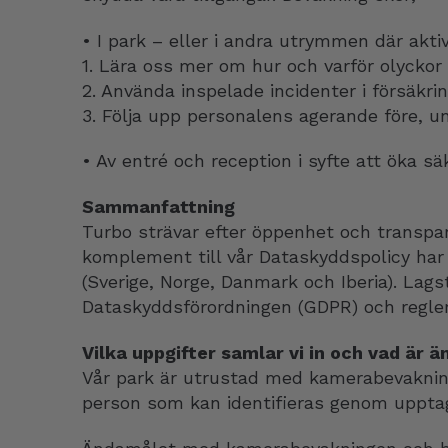
• I park – eller i andra utrymmen där aktiv
1. Lära oss mer om hur och varför olycko
2. Använda inspelade incidenter i försäkri
3. Följa upp personalens agerande före, und
• Av entré och reception i syfte att öka sä
Sammanfattning
Turbo strävar efter öppenhet och transpar
komplement till vår Dataskyddspolicy har
(Sverige, Norge, Danmark och Iberia). Lag
Dataskyddsförordningen (GDPR) och regle
Vilka uppgifter samlar vi in och vad är
Vår park är utrustad med kamerabevakning
person som kan identifieras genom uppta