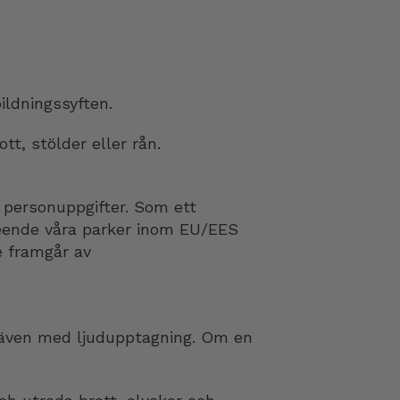
ildningssyften.
tt, stölder eller rån.
 personuppgifter. Som ett
seende våra parker inom EU/EES
e framgår av
l även med ljudupptagning. Om en