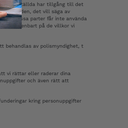
ntal anställda har tillgång till det
tsbiträden, det vill säga av
ort. Dessa parter får inte använda
för och enbart på de villkor vi
tt behandlas av polismyndighet, t
t vi rättar eller raderar dina
nuppgifter och även rätt att
funderingar kring personuppgifter