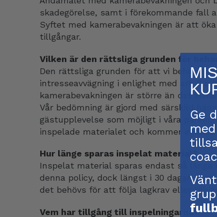
Ändamålet med kamerabevakningen och beha
skadegörelse, samt i förekommande fall as
Syftet med kamerabevakningen är att öka 
tillgångar.
Vilken är den rättsliga grunden för beh
MI
Den rättsliga grunden för att vi behandl
intresseavvägning i enlighet med art. 6 p.
KU
kamerabevakningen är större än det intrå
Vår bedömning är gjord med särskild hänsyn
Ge d
gästupplevelse som möjligt i våra parker. V
med 
inspelade materialet och kommer endast 
till
Hur länge sparas inspelat material?
coac
Inspelat material sparas endast så länge 
denna policy, dock längst i 30 dagar, var
Vänt
det behövs för att följa lagkrav eller till
grup
full
Vem har tillgång till inspelningarna?