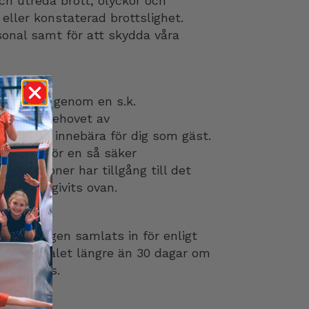
h utreda brott, olyckor och
eller konstaterad brottslighet.
sonal samt för att skydda våra
ingen är genom en s.k.
ngen att behovet av
ngen kan innebära för dig som gäst.
rebygga för en så säker
al personer har tillgång till det
l som angivits ovan.
nspelningen samlats in för enligt
ra materialet längre än 30 dagar om
isk process.