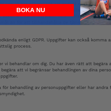
ör oss. Vi har säkerställt att endast ett begränsat a
BOKA NU
även komma att behandlas av så kallade personuppgif
g, säkerhet, kamerasystem, felanmälan och kundsupp
ål än för att tillhandahålla de tjänster de anlitats 
 godkända enligt GDPR. Uppgifter kan också komma a
ättslig process.
er vi behandlar om dig. Du har även rätt att begära at
 begära att vi begränsar behandlingen av dina perso
ppgifter.
a för behandling av personuppgifter eller har andra 
dsmyndighet.