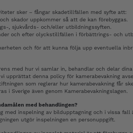
iteter sker – fångar skadetillfällen med syfte att:
r och skador uppkommer så att de kan förebyggas.
ngs-, sjukvårds- och/eller utbildningssyften.
er och efter olyckstillfällen i förbättrings- och utb
kerheten och för att kunna följa upp eventuella inbro
ens med hur vi samlar in, behandlar och delar dina
 vi upprättat denna policy för kamerabevakning av
stiftningen som reglerar hur kamerabevakning får sk
ras i Sverige även genom Kamerabevakningslagen.
 ändamålen med behandlingen?
 med inspelning av bildupptagning och i vissa fal
gningen utgör inspelningen en personuppgift.