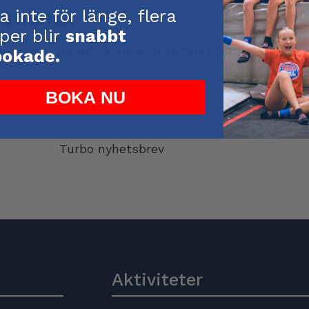
a inte för länge, flera
-NYHETER
per blir
snabbt
numerera” för att få Turbo nyhetsbrev med informat
bokade.
BOKA NU
nyhetsbrev. Återkom senare!
Aktiviteter