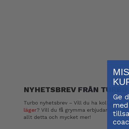
MI
KU
NYHETSBREV FRÅN TURBO 
Ge d
Turbo nyhetsbrev – Vill du ha koll på när
med 
läger
? Vill du få grymma erbjudanden och
till
allt detta och mycket mer!
coac