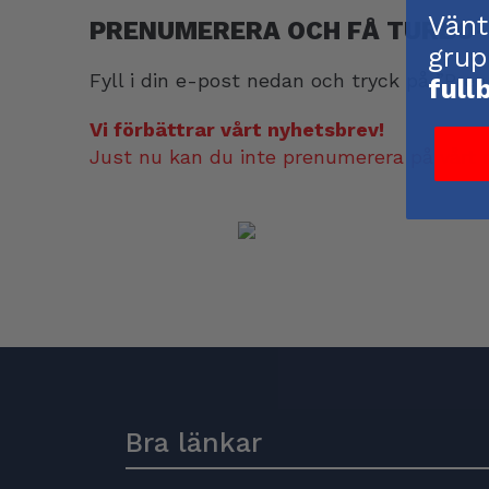
Vänt
PRENUMERERA OCH FÅ TURBO
grup
Fyll i din e-post nedan och tryck på ”Pre
full
Vi förbättrar vårt nyhetsbrev!
Just nu kan du inte prenumerera på vårt 
Bra länkar