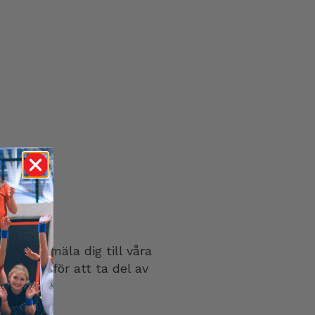
st att anmäla dig till våra
tsbrev för att ta del av