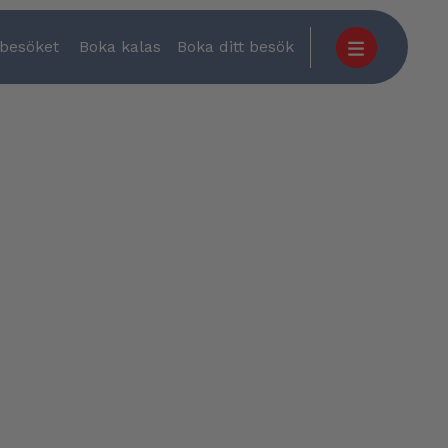
 besöket
Boka kalas
Boka ditt besök
RBJUDANDEN