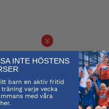
SSA INTE HÖSTENS
RSER
SPORT & ADVENTURE ZONE
itt barn en aktiv fritid
 nästa termin av våra
kurser
startar? Vill du vara för
träning varje vecka
 spännande information? Prenumerera på Turbo nyhe
sammans med våra
her.